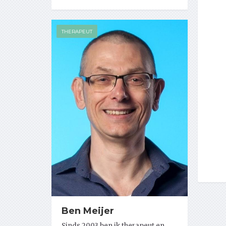
THERAPEUT
Ben Meijer
Sinds 2003 ben ik therapeut en