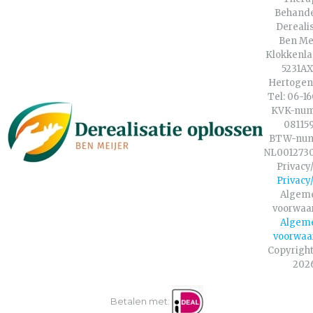
Behande
Dereali
Ben Me
Klokkenla
5231AX 
Hertogen
Tel: 06-1
KVK-num
08115
BTW-nu
NL001273
Privacy
Privacy
Algem
voorwaa
Algem
voorwaa
Copyright
202
Betalen met: