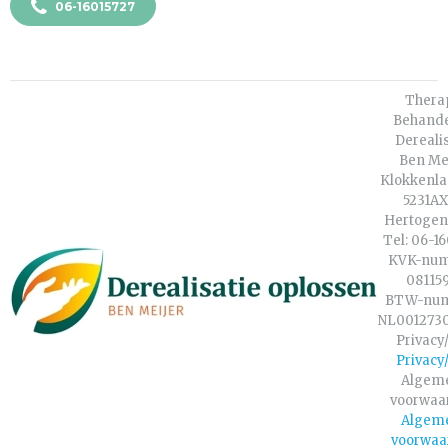
06-16015727
Thera
Behande
Dereali
Ben Me
Klokkenla
5231AX 
Hertogen
Tel: 06-1
KVK-num
08115
BTW-nu
NL001273
Privacy
Privacy
Algem
voorwaa
Algem
voorwaa